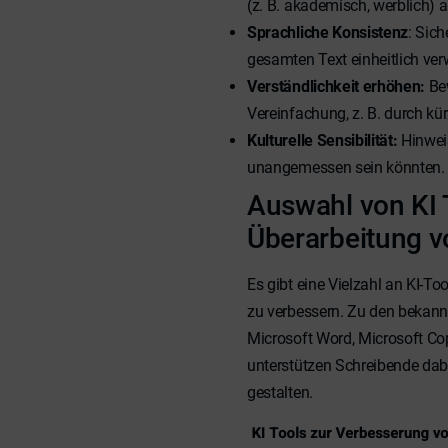
(z. B. akademisch, werblich) a
Sprachliche Konsistenz
: Sic
gesamten Text einheitlich ve
Verständlichkeit erhöhen:
Bew
Vereinfachung, z. B. durch kü
Kulturelle Sensibilität:
Hinweis
unangemessen sein könnten.
Auswahl von KI 
Überarbeitung v
Es gibt eine Vielzahl an KI-To
zu verbessern. Zu den bekann
Microsoft Word, Microsoft Co
unterstützen Schreibende dabei
gestalten.