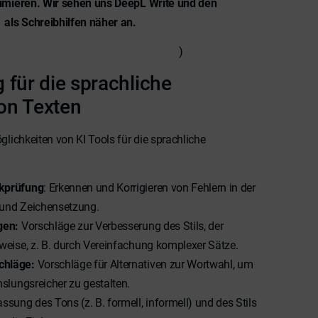
timieren. Wir sehen uns DeepL Write und den
 als Schreibhilfen näher an.
e: Wissenschaftliches Schreiben mit KI
)
 für die sprachliche
on Texten
glichkeiten von KI Tools für die sprachliche
kprüfung
: Erkennen und Korrigieren von Fehlern in der
und Zeichensetzung.
gen:
Vorschläge zur Verbesserung des Stils, der
weise, z. B. durch Vereinfachung komplexer Sätze.
chläge:
Vorschläge für Alternativen zur Wortwahl, um
slungsreicher zu gestalten.
assung des Tons (z. B. formell, informell) und des Stils