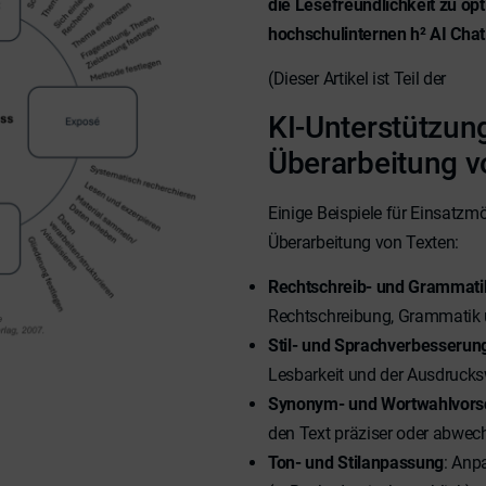
die Lesefreundlichkeit zu op
hochschulinternen h² AI Chat
(Dieser Artikel ist Teil der
Seri
KI-Unterstützung
Überarbeitung v
Einige Beispiele für Einsatzmö
Überarbeitung von Texten:
Rechtschreib- und Grammati
Rechtschreibung, Grammatik 
Stil- und Sprachverbesserun
Lesbarkeit und der Ausdrucks
Synonym- und Wortwahlvors
den Text präziser oder abwech
Ton- und Stilanpassung
: Anp