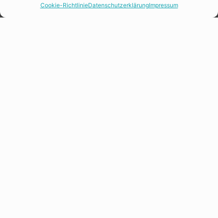
Cookie-Richtlinie
Datenschutzerklärung
Impressum
KI braucht Wissenschaft und Forschung
BEITRAG
KI LEHREN UND LERNEN